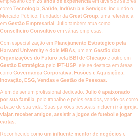
empresário com
26 anos de experiência
em diversos setores
como
Tecnologia, Saúde, Indústria e Serviços
, incluindo o
Mercado Público. Fundador da
Great Group
,
uma referência
em
Gestão Empresarial
, Julio também atua como
Conselheiro Consultivo
em várias empresas.
Com especialização em
Planejamento Estratégico pela
Harvard University
e
dois MBAs
, um em
Gestão das
Organizações do Futuro
pela
BBI de Chicago
e outro em
Gestão Estratégica
pelo
IPT-USP
, ele se destaca em áreas
como
Governança Corporativa, Fusões e Aquisições,
Inovação, ESG, Vendas e Gestão de Pessoas
.
Além de ser um profissional dedicado,
Julio é apaixonado
por sua família
, pelo trabalho e pelos estudos, vendo-os como
a base de sua vida. Suas paixões pessoais incluem
ir à igreja,
viajar, receber amigos, assistir a jogos de futebol e jogar
cartas
.
Reconhecido como
um influente mentor de negócios
e