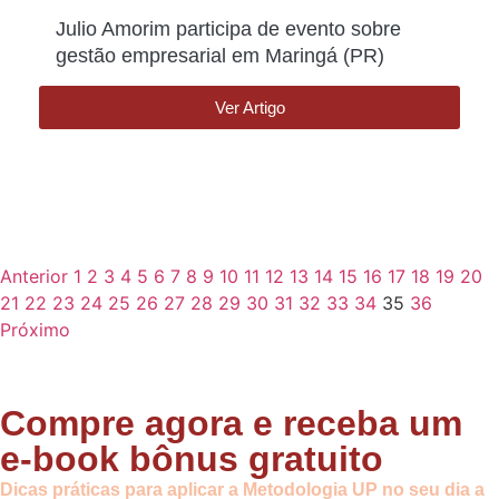
Julio Amorim participa de evento sobre
gestão empresarial em Maringá (PR)
Ver Artigo
Anterior
1
2
3
4
5
6
7
8
9
10
11
12
13
14
15
16
17
18
19
20
21
22
23
24
25
26
27
28
29
30
31
32
33
34
35
36
Próximo
Compre agora e receba um
e-book bônus gratuito
Dicas práticas para aplicar a Metodologia UP no seu dia a