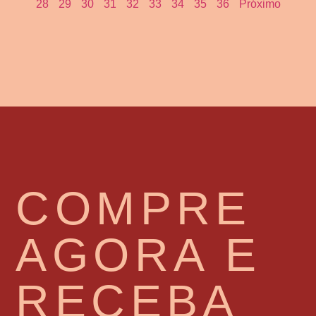
28
29
30
31
32
33
34
35
36
Próximo
COMPRE
AGORA E
RECEBA