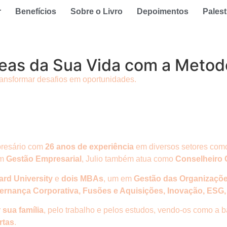
r
Benefícios
Sobre o Livro
Depoimentos
Palest
eas da Sua Vida com a Metod
ransformar desafios em oportunidades.
presário com
26 anos de experiência
em diversos setores co
em
Gestão Empresarial
, Julio também atua como
Conselheiro 
ard University
e
dois MBAs
, um em
Gestão das Organizaçõe
ernança Corporativa, Fusões e Aquisições, Inovação, ESG
 sua família
, pelo trabalho e pelos estudos, vendo-os como a 
rtas
.