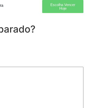
Escolha Vencer
ra
Hoje
eparado?